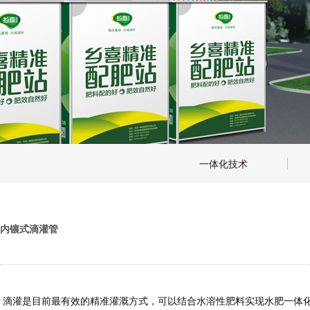
一体化技术
内镶式滴灌管
滴灌是目前最有效的精准灌溉方式，可以结合水溶性肥料实现
水肥
一体