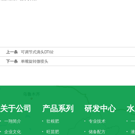
上一条
可调节式滴头DT02
下一条
单嘴旋转微喷头
关于公司
产品系列
研发中心
水
一翔简介
壮根肥
专业技术
一
企业文化
旺苗肥
储备配方
液